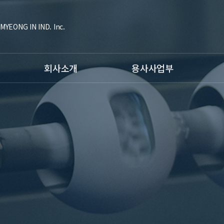
MYEONG IN IND. Inc.
회사소개
용사사업부
대표인사말
공정소개
공정소
조직도
- HVOF Coating
- Ti
연혁
- Plasma Coating
- 형
인증현황
- Fusing Coating
장비소
주요고객사
- Arc Spray
항공사
비젼
- Hardfacing Welding
C.I소개
장비소개
시험장비
용사사업부갤러리
오시는 길