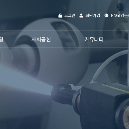
로그인
회원가입
ENG(영문)
딩
사회공헌
커뮤니티
인재채용
공지사항
활동분야
온라인문의
사내활동
홍보영상
전자카다록