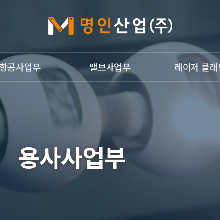
항공사업부
밸브사업부
레이저 클래
개
밸브사업부
레이저 클래딩
g Welding
광침투검사
개
용사사업부
업부갤러리