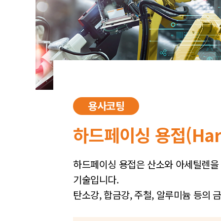
용사코팅
하드페이싱 용접(Hardf
하드페이싱 용접은 산소와 아세틸렌을 일
기술입니다.
탄소강, 합금강, 주철, 알루미늄 등의