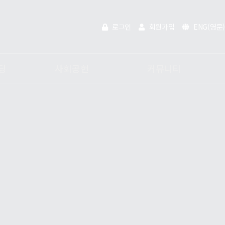
로그인
회원가입
ENG(영문)
딩
사회공헌
커뮤니티
인재채용
공지사항
활동분야
온라인문의
사내활동
홍보영상
전자카다록