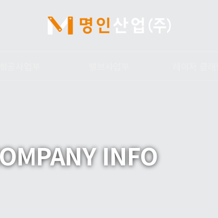
항공사업부
밸브사업부
레이저 클래
개
밸브사업부
레이저 클래딩
g Welding
광침투검사
개
OMPANY INFO
업부갤러리