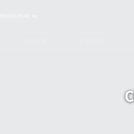
MYEONG IN IND. Inc.
회사소개
용사사업부
대표인사말
공정소개
공정소
조직도
- HVOF Coating
- Ti
연혁
- Plasma Coating
- 형
인증현황
- Fusing Coating
장비소
C
주요고객사
- Arc Spray
항공사
비젼
- Hardfacing Welding
C.I소개
장비소개
시험장비
용사사업부갤러리
오시는 길