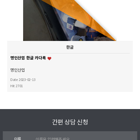
한글
명인산업 한글 카다록
명인산업
Date 2023-02-13
Hit 2701
간편 상담 신청
이름