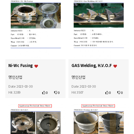
Ni-Wc Fusing
GAS Welding, H.V.O.F
명인산업
명인산업
Date 2023-03-30
Date 2023-03-30
Hit 3289
Hit 3507
0
0
0
0