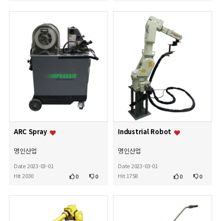
ARC Spray
Industrial Robot
명인산업
명인산업
Date 2023-03-01
Date 2023-03-01
Hit 2030
Hit 1758
0
0
0
0