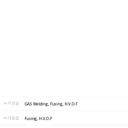
이전글
GAS Welding, Fusing, H.V.O.F
다음글
Fusing, H.V.O.F