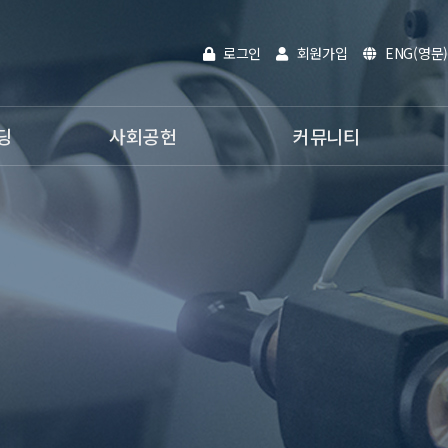
로그인
회원가입
ENG(영문)
딩
사회공헌
커뮤니티
인재채용
공지사항
활동분야
온라인문의
사내활동
홍보영상
전자카다록