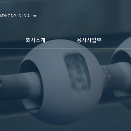
MYEONG IN IND. Inc.
회사소개
용사사업부
대표인사말
공정소개
공정소
조직도
- HVOF Coating
- Ti
연혁
- Plasma Coating
- 형
인증현황
- Fusing Coating
장비소
주요고객사
- Arc Spray
항공사
비젼
- Hardfacing Welding
C.I소개
장비소개
시험장비
용사사업부갤러리
오시는 길