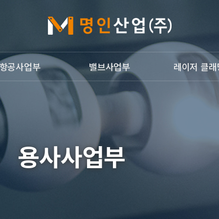
항공사업부
밸브사업부
레이저 클래
개
밸브사업부
레이저 클래딩
g Welding
광침투검사
개
용사사업부
업부갤러리