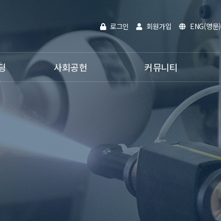
로그인
회원가입
ENG(영문)
딩
사회공헌
커뮤니티
인재채용
공지사항
활동분야
온라인문의
사내활동
홍보영상
전자카다록