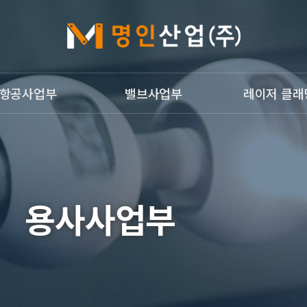
항공사업부
밸브사업부
레이저 클래
개
밸브사업부
레이저 클래딩
g Welding
광침투검사
개
용사사업부
업부갤러리