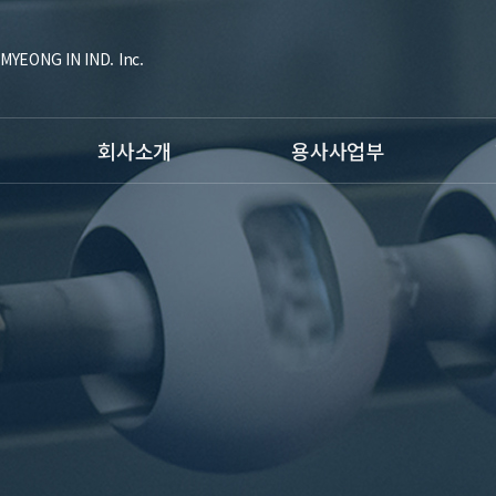
MYEONG IN IND. Inc.
회사소개
용사사업부
대표인사말
공정소개
공정소
조직도
- HVOF Coating
- Ti
연혁
- Plasma Coating
- 형
인증현황
- Fusing Coating
장비소
주요고객사
- Arc Spray
항공사
비젼
- Hardfacing Welding
C.I소개
장비소개
시험장비
용사사업부갤러리
오시는 길