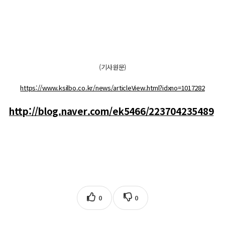
(기사원문)
https://www.ksilbo.co.kr/news/articleView.html?idxno=1017282
http://blog.naver.com/ek5466/223704235489
0
0