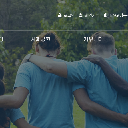
로그인
회원가입
ENG(영문)
딩
사회공헌
커뮤니티
인재채용
공지사항
활동분야
온라인문의
사내활동
홍보영상
전자카다록