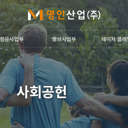
항공사업부
밸브사업부
레이저 클래
개
밸브사업부
레이저 클래딩
g Welding
광침투검사
개
사회공헌
업부갤러리