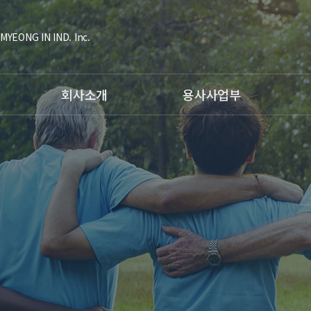
MYEONG IN IND. Inc.
회사소개
용사사업부
대표인사말
공정소개
공정소
조직도
- HVOF Coating
- Ti
연혁
- Plasma Coating
- 형
인증현황
- Fusing Coating
장비소
주요고객사
- Arc Spray
항공사
비젼
- Hardfacing Welding
C.I소개
장비소개
시험장비
용사사업부갤러리
오시는 길