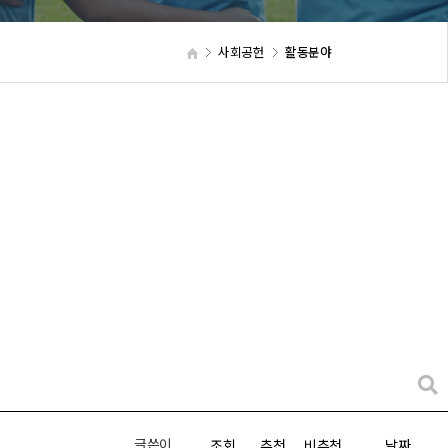
사회공헌
활동분야
글쓴이
조회
추천
비추천
날짜