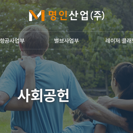
항공사업부
밸브사업부
레이저 클래
개
밸브사업부
레이저 클래딩
g Welding
광침투검사
개
사회공헌
업부갤러리