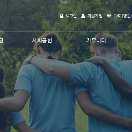
로그인
회원가입
ENG(영문)
딩
사회공헌
커뮤니티
인재채용
공지사항
활동분야
온라인문의
사내활동
홍보영상
전자카다록