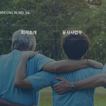
MYEONG IN IND. Inc.
회사소개
용사사업부
대표인사말
공정소개
공정소
조직도
- HVOF Coating
- Ti
연혁
- Plasma Coating
- 형
인증현황
- Fusing Coating
장비소
주요고객사
- Arc Spray
항공사
비젼
- Hardfacing Welding
C.I소개
장비소개
시험장비
용사사업부갤러리
오시는 길