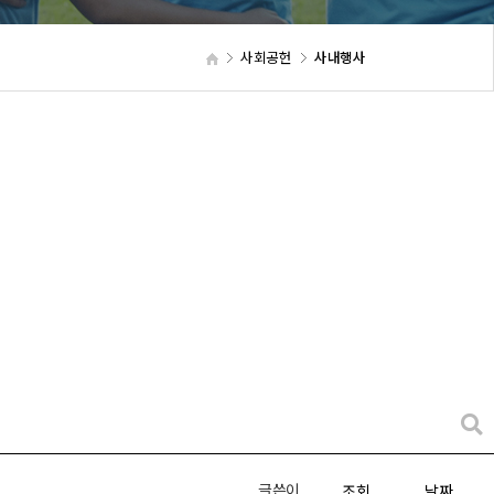
사회공헌
사내행사
글쓴이
조회
날짜